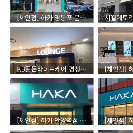
[체인점] 하카 영등포 문래역 직영점 - 갈바프레임 레이저타공
KB골든라이프케어 평창카운티 - 에폭시채널
[체인점] 하카 안양역점 직영점