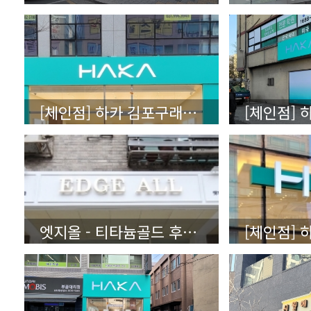
[체인점] 하카 김포구래직영점 - 갈바레이저타공
엣지올 - 티타늄골드 후광잔넬