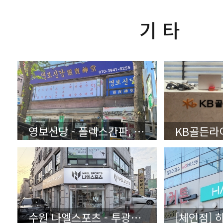
기 타
영보신당 - 플렉스간판, 유리썬팅
수원 나엘스포츠 - 투광기 플렉스간판