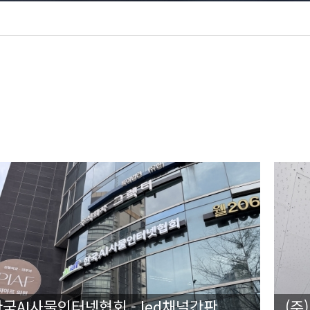
국AI사물인터넷협회 - led채널간판
(주