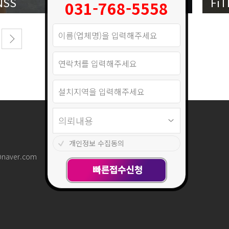
NSS
Fi
031-768-5558
개인정보 수집동의
@naver.com