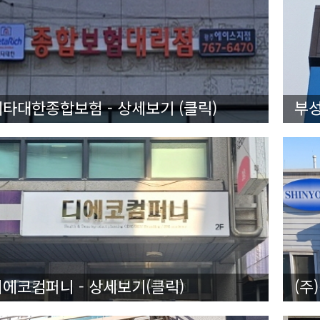
타대한종합보험 - 상세보기 (클릭)
부성
디에코컴퍼니 - 상세보기(클릭)
(주