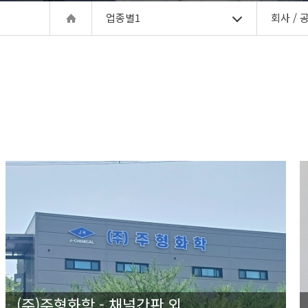
업종별1
회사 / 
(주)주형화학 - 채널간판 외