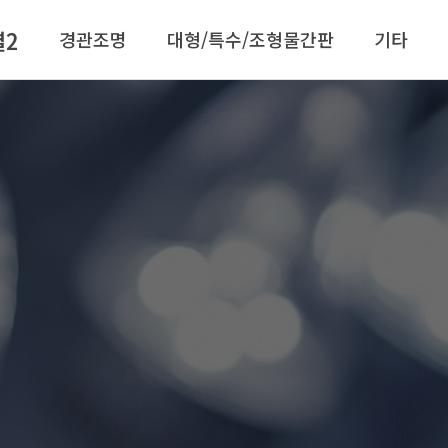
별2
경관조명
대형/특수/조형물간판
기타