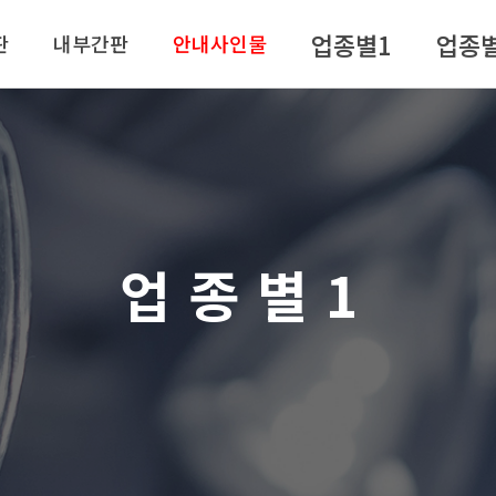
업종별1
업종
판
내부간판
안내사인물
업종별1