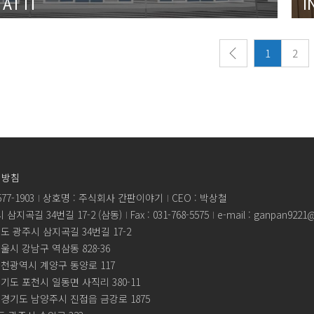
ATTI
I
1
2
리방침
77-1903
상호명 : 주식회사 간판이야기
CEO : 박상철
삼지곡길 34번길 17-2 (삼동)
Fax : 031-768-5575
e-mail : ganpan9221
도 광주시 삼지곡길 34번길 17-2
울시 강남구 역삼동 828-36
인천광역시 계양구 동양로 117
경기도 포천시 일동면 사직리 380-11
 경기도 남양주시 진접읍 금강로 1875