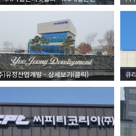
주)유정산업개발 - 상세보기(클릭)
큐리