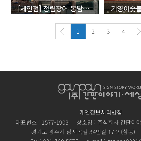
[체인점] 청림장어 봉담점 - 상세보기 (클릭)
1
2
3
4
개인정보처리방침
대표번호 : 1577-1903
상호명 : 주식회사 간판이
경기도 광주시 삼지곡길 34번길 17-2 (삼동)