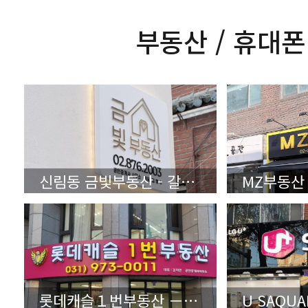
부동산 / 휴대폰
신림동 금빛부동산 - 갈바레이저타공 스리아크릴
롯데캐슬１번부동산 － 상세보기（클릭）
U SAQU