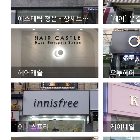
에스테틱 청온 - 상세보기 (클릭)
헤어캐슬
오투헤어
이니스프리
케이네일