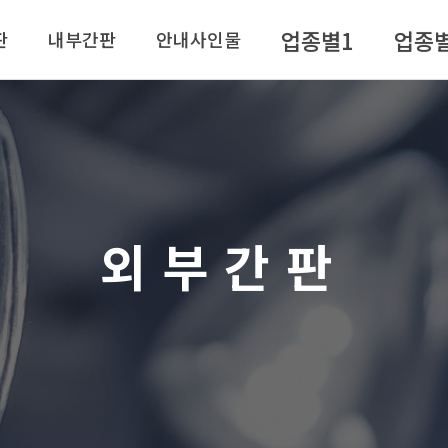
업종별1
업종
판
내부간판
안내사인물
외부간판