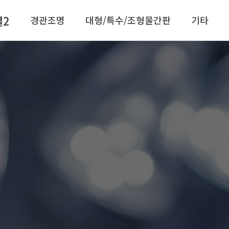
별2
경관조명
대형/특수/조형물간판
기타