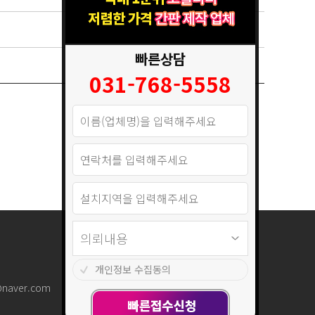
빠른상담
031-768-5558
개인정보 수집동의
@naver.com