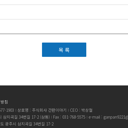
목 록
리방침
77-1903
상호명 : 주식회사 간판이야기
CEO : 박상철
삼지곡길 34번길 17-2 (삼동)
Fax : 031-768-5575
e-mail : ganpan9221
도 광주시 삼지곡길 34번길 17-2