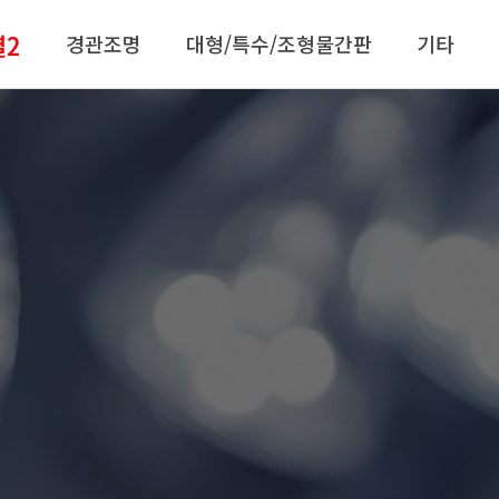
별2
경관조명
대형/특수/조형물간판
기타