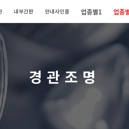
업종별1
업종
판
내부간판
안내사인물
경관조명