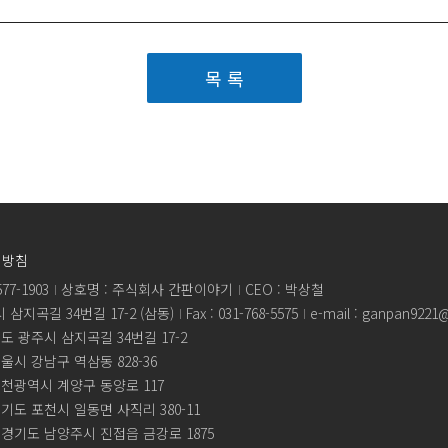
목 록
리방침
77-1903
상호명 : 주식회사 간판이야기
CEO : 박상철
삼지곡길 34번길 17-2 (삼동)
Fax : 031-768-5575
e-mail : ganpan9221
도 광주시 삼지곡길 34번길 17-2
울시 강남구 역삼동 828-36
인천광역시 계양구 동양로 117
경기도 포천시 일동면 사직리 380-11
 경기도 남양주시 진접읍 금강로 1875