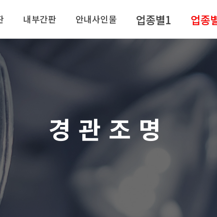
업종별1
업종
판
내부간판
안내사인물
경관조명