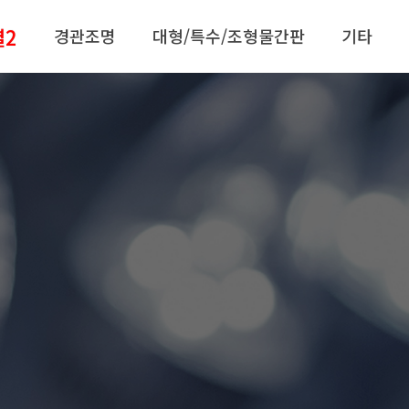
별2
경관조명
대형/특수/조형물간판
기타