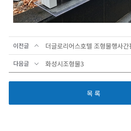
더글로리어스호텔 조형물행사간
이전글
화성시조형물3
다음글
목 록