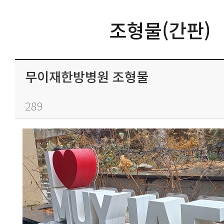
조형물(간판)
무이재한방병원 조형물
289