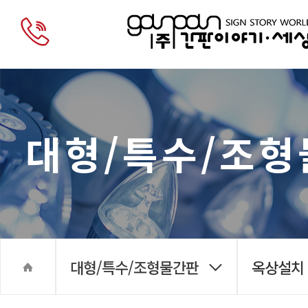
대형/특수/조
대형/특수/조형물간판
옥상설치