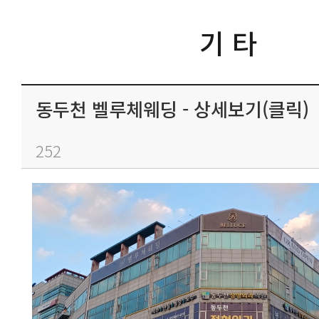
기 타
동두천 벨루체웨딩 - 상세보기(클릭)
252