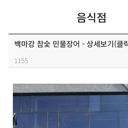
음식점
백마강 참숯 민물장어 - 상세보기(클릭
1155