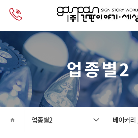
업종별2
업종별2
베이커리 /