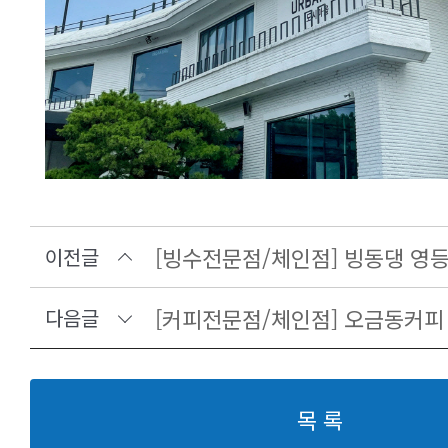
[빙수전문점/체인점] 빙동댕 영
이전글
[커피전문점/체인점] 오금동커피 
다음글
목 록