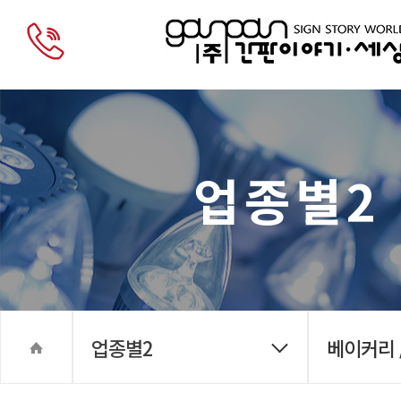
업종별2
업종별2
베이커리 /