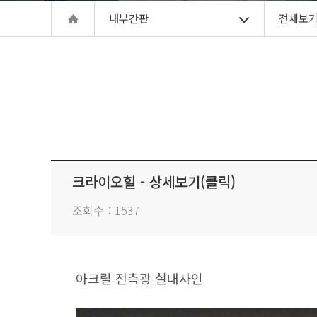
내부간판
전체보
크라이오힐 - 상세보기(클릭)
조회수
1537
아크릴 전측광 실내사인