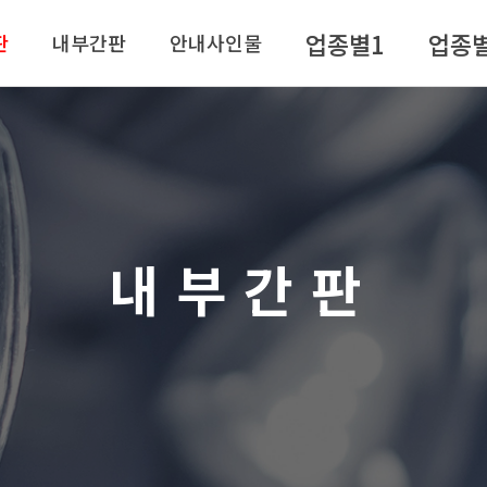
업종별1
업종
판
내부간판
안내사인물
내부간판