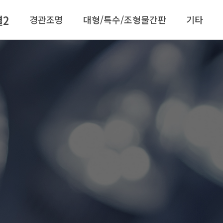
별2
경관조명
대형/특수/조형물간판
기타