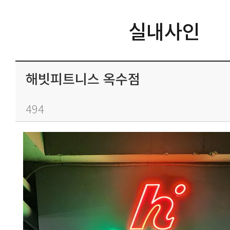
실내사인
해빗피트니스 옥수점
494